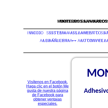
MORTEROS SAN MARCOS
MORTEROS SAN MARCO
INICIO
INICIO
SISTEMA AISLAMIENTO SA
SISTEMA AISLAMIENTO S
ALBAÑILERIA
ALBAÑILERIA
AUTONIVEL
AUTONIVE
MON
Visítenos en Facebook.
Haga clic en el botón Me
Adhesivo
gusta de nuestra página
de Facebook para
obtener ventajas
especiales.