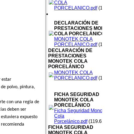
COLA
PORCELANICO.pdf
(154.1KB)
DECLARACIÓN DE
PRESTACIONES MONOTEK
COLA PORCELÁNICO
MONOTEK COLA
PORCELANICO.pdf
(131.25KB)
DECLARACIÓN DE
PRESTACIONES
MONOTEK COLA
PORCELÁNICO
MONOTEK COLA
PORCELANICO.pdf
(131.25KB)
 estar
de polvo, pintura,
FICHA SEGURIDAD
MONOTEK COLA
rte con una regla de
PORCELÁNICO
cias deben ser
Ficha Seguridad Monotek
Cola
estuviera expuesto
Porcelánico.pdf
(119.62KB)
e recomienda
FICHA SEGURIDAD
MONOTEK COLA