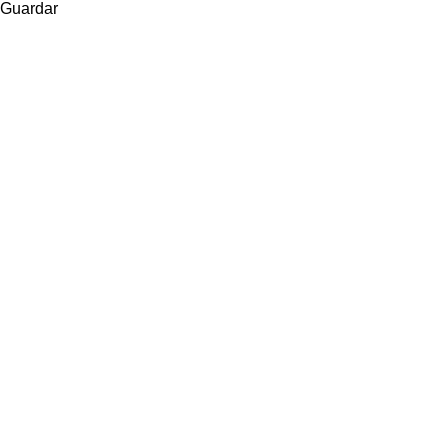
volver a peinar con
Guardar
5. Ejercer una bue
conseguir el aplas