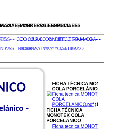
MA SATE, MORTEROS ESPECIALES
EMA SATE, MORTEROS ESPECIALES
RES
ORES
COLOCACION DE CERAMICA
COLOCACION DE CERAMICA
NTAS
ENTAS
NORMATIVA Y CALIDAD
NORMATIVA Y CALIDAD
NICO
FICHA TÉCNICA MONOTEK
COLA PORCELÁNICO
Ficha tecnica MONOTEK
COLA
PORCELANICO.pdf
(154.1KB)
elánico –
FICHA TÉCNICA
MONOTEK COLA
PORCELÁNICO
Ficha tecnica MONOTEK