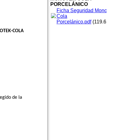
NICO
PORCELÁNICO
Ficha Seguridad Monotek
Cola
Porcelánico.pdf
(119.62KB)
celánico –
OTEK-COLA
egido de la
y estar
de polvo, pintura,