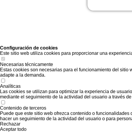
sin absorción.
Pavimentos y reves
GAMA DE PRO
Gris y Blanco
Configuración de cookies
Este sitio web utiliza cookies para proporcionar una experiencia
Necesarias técnicamente
MODO DE EMP
Estas cookies son necesarias para el funcionamiento del sitio we
1. Amasar aproxi
adapte a la demanda.
hasta su perfecta
Analíticas
2. Dejar reposar 5
Las cookies se utilizan para optimizar la experiencia de usuari
3. Volver a mezcl
mediante el seguimiento de la actividad del usuario a través de 
lista para su uso.
Contenido de terceros
4. Aplicar prefere
Puede que este sitio web ofrezca contenido o funcionalidades q
comprobar que el 
hacer un seguimiento de la actividad del usuario o para personal
Rechazar
película superficia
Aceptar todo