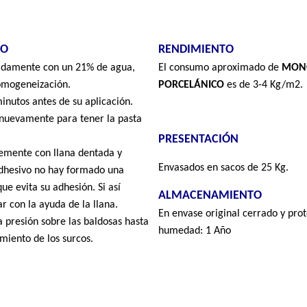
OTEK-COLA PORCELÁ
EO
RENDIMIENTO
o Cementoso para colocación gres por
adamente con un 21% de agua,
El consumo aproximado de
M
ON
omogeneización.
PORCELÁNICO
es
de 3-4 Kg/m2.
C1TES1
inutos antes de su aplicación.
 nuevamente para tener la pasta
PRESENTACIÓN
temente con llana dentada y
Envasados en sacos de 25 Kg.
dhesivo no hay formado una
PORCELÁNICO
es un adhesivo
que evita su adhesión. Si así
ALMACENAMIENTO
uado normal para la colocación de
ar con la ayuda de la llana.
En envase original cerrado y prot
a presión sobre las baldosas hasta
humedad: 1 Año
miento de los surcos.
SOPORTE
El soporte deberá ser resistente 
dosa cerámica, gres, mármol, con o
perfectamente fraguado y limpio 