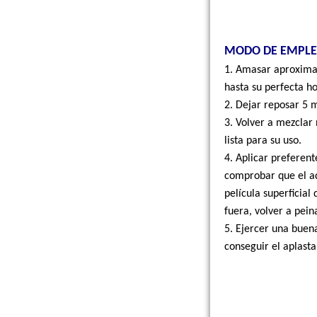
MON
MODO DE EMPL
Adhesiv
1. Amasar aproxim
hasta su perfecta h
2. Dejar reposar 5 m
3. Volver a mezclar
lista para su uso.
DESCRIPCIÓN
4. Aplicar preferen
comprobar que el a
MONOTEK-COLA 
película superficial 
cementoso de frag
fuera, volver a pein
gres porcelánico.
5. Ejercer una buen
conseguir el aplasta
APLICACIONES
Colocación de bal