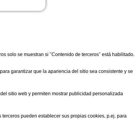
rte con una regla de
ncias deben ser
 estuviera expuesto
se recomienda
ros solo se muestran si "Contenido de terceros" está habilitado.
para garantizar que la apariencia del sitio sea consistente y se
OTEK-COLA
 del sitio web y permiten mostrar publicidad personalizada
 terceros pueden establecer sus propias cookies, p.ej. para