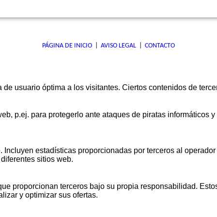
aceite, etc.
.
timientos exteriores e interiores
Comprobar la planeidad del sopo
2 metros de longitud; las difere
DUCTO
menores a 5 mm. En caso de que
PÁGINA DE INICIO
|
AVISO LEGAL
|
CONTACTO
al sol o fuese muy absorbente, 
humedecerlo previamente.
 de usuario óptima a los visitantes. Ciertos contenidos de terce
LEO
RENDIMIENTO
b, p.ej. para protegerlo ante ataques de piratas informáticos y 
madamente con un 21% de agua,
El consumo aproximado de
M
ON
 homogeneización.
PORCELÁNICO
es
de 3-4 Kg/m2.
 minutos antes de su aplicación.
o. Incluyen estadísticas proporcionadas por terceros al operador
ar nuevamente para tener la pasta
diferentes sitios web.
PRESENTACIÓN
ntemente con llana dentada y
ue proporcionan terceros bajo su propia responsabilidad. Estos
Envasados en sacos de 25 Kg.
adhesivo no hay formado una
izar y optimizar sus ofertas.
l que evita su adhesión. Si así fuera,
ALMACENAMIENTO